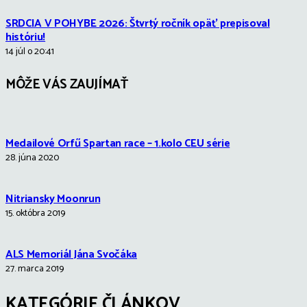
SRDCIA V POHYBE 2026: Štvrtý ročník opäť prepisoval
históriu!
14 júl o 20:41
MÔŽE VÁS ZAUJÍMAŤ
Medailové Orfű Spartan race – 1.kolo CEU série
28. júna 2020
Nitriansky Moonrun
15. októbra 2019
ALS Memoriál Jána Svočáka
27. marca 2019
KATEGÓRIE ČLÁNKOV