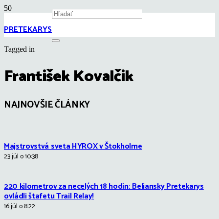
PRETEKARYS
Tagged in
František Kovalčik
NAJNOVŠIE ČLÁNKY
Majstrovstvá sveta HYROX v Štokholme
23 júl o 10:38
220 kilometrov za necelých 18 hodín: Beliansky Pretekarys
ovládli štafetu Trail Relay!
16 júl o 8:22