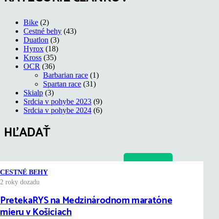
Bike
(2)
Cestné behy
(43)
Duatlon
(3)
Hyrox
(18)
Kross
(35)
OCR
(36)
Barbarian race
(1)
Spartan race
(31)
Skialp
(3)
Srdcia v pohybe 2023
(9)
Srdcia v pohybe 2024
(6)
HĽADAŤ
Hľadať:
CESTNÉ BEHY
2 roky dozadu
© PRETEKARYS
PretekaRYS na Medzinárodnom maratóne
Facebook
mieru v Košiciach