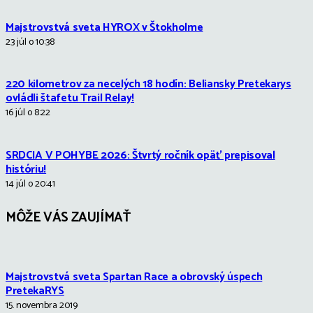
Majstrovstvá sveta HYROX v Štokholme
23 júl o 10:38
220 kilometrov za necelých 18 hodín: Beliansky Pretekarys
ovládli štafetu Trail Relay!
16 júl o 8:22
SRDCIA V POHYBE 2026: Štvrtý ročník opäť prepisoval
históriu!
14 júl o 20:41
MÔŽE VÁS ZAUJÍMAŤ
Majstrovstvá sveta Spartan Race a obrovský úspech
PretekaRYS
15. novembra 2019