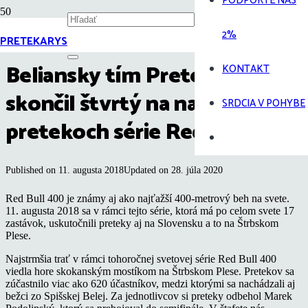
PODPORTE NÁS
2%
PRETEKARYS
KROSS
Beliansky tím PretekaRYS
KONTAKT
skončil štvrtý na najstrmších
SRDCIA V POHYBE
pretekoch série Red Bull 400
Published on
11. augusta 2018
Updated on
28. júla 2020
Red Bull 400 je známy aj ako najťažší 400-metrový beh na svete.
11. augusta 2018 sa v rámci tejto série, ktorá má po celom svete 17
zastávok, uskutočnili preteky aj na Slovensku a to na Štrbskom
Plese.
Najstrmšia trať v rámci tohoročnej svetovej série Red Bull 400
viedla hore skokanským mostíkom na Štrbskom Plese. Pretekov sa
zúčastnilo viac ako 620 účastníkov, medzi ktorými sa nachádzali aj
bežci zo Spišskej Belej. Za jednotlivcov si preteky odbehol Marek