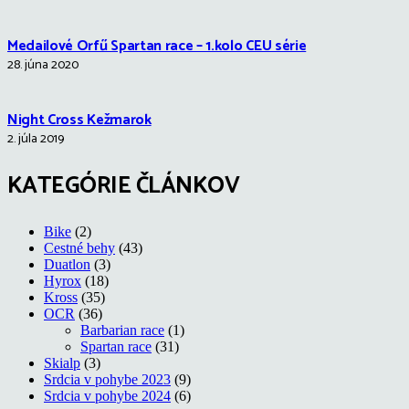
Medailové Orfű Spartan race – 1.kolo CEU série
28. júna 2020
Night Cross Kežmarok
2. júla 2019
KATEGÓRIE ČLÁNKOV
Bike
(2)
Cestné behy
(43)
Duatlon
(3)
Hyrox
(18)
Kross
(35)
OCR
(36)
Barbarian race
(1)
Spartan race
(31)
Skialp
(3)
Srdcia v pohybe 2023
(9)
Srdcia v pohybe 2024
(6)