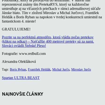
Podolinský, ktorý sa prebojoval do semifinále. V štafete nás
reprezentoval známy tím PretekaRYS, ktorý sa každoročne
umiestňuje aj na víťazných priečkach v rámci adrenalínovej súťaže
Jánske blato. Tím v zložení Miroslav a Michal Jurčovci, František
Heldák a Boris Ryban sa napokon v tvrdej konkurencii umiestnil na
fantastickom 4. mieste!
GRATULUJEME!
Pozrite sa na perfektnú atmosféru, ktorá vládla počas pretekov
(klikni na odkaz) – Najťažšie 400 metrové preteky sú za nami.
Slováci ovládli Štrbské Pleso!
Fotografie: www.redbull.com
Alexandra Olekšáková
Tags:
Boris Ryban
,
František Heldák
,
Michal Jurčo
,
Miroslav Jurčo
Spartan ULTRA BEAST
NAJNOVŠIE ČLÁNKY